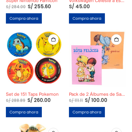
Super Nintendo Famicon
Volkswagen Celeste a Escala
S/
255.60
S/
45.00
S/
284.00
Compra ahora
Compra ahora
Set de 151 Taps Pokemon
Pack de 2 Álbumes de Sarah Key en Tapa Blanda
S/
260.00
S/
100.00
S/
288.89
S/
111.11
Compra ahora
Compra ahora