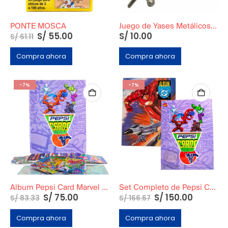
PONTE MOSCA
Juego de Yases Metálicos Plomos 6 Unidades + Pelota de Goma (En Bolsita Lista para Regalar)
S/
55.00
S/
10.00
S/
61.11
Compra ahora
Compra ahora
-7%
-7%
Album Pepsi Card Marvel Completo
Set Completo de Pepsi Card Marvel + Pepsi Card DC + Micas + Todas las cards
S/
75.00
S/
150.00
S/
83.33
S/
166.67
Compra ahora
Compra ahora