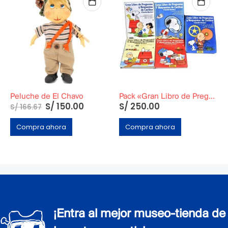
Peluche de El Chavo
Pack «Gran Libro de Preguntas y Respuestas de Carlitos» Tomos del 1 al 5
S/
150.00
S/
250.00
S/
166.67
Compra ahora
Compra ahora
¡Entra al mejor museo-tienda de