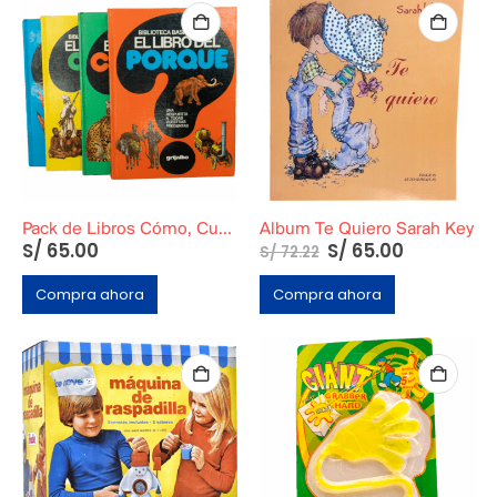
Pack de Libros Cómo, Cuando, Dónde, Porque
Album Te Quiero Sarah Key
S/
65.00
S/
65.00
S/
72.22
Compra ahora
Compra ahora