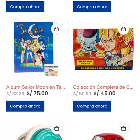
Compra ahora
Compra ahora
Álbum Sailor Moon en Tapa Dura
Colección Completa de Cards de Dragon Ball Z2: La Amenaza del Gran Freezer
S/
75.00
S/
45.00
S/
83.33
S/
50.00
Compra ahora
Compra ahora