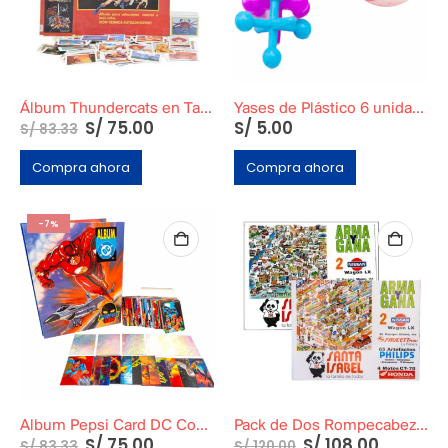
Álbum Thundercats en Tapa Dura
Yases de Plástico 6 unidades + Pelota de goma
S/
75.00
S/
5.00
S/
83.33
Compra ahora
Compra ahora
-7%
Album Pepsi Card DC Completo
Pack de Dos Rompecabezas Santa Isabel Modelo Supermercado + Modelo Playa
S/
75.00
S/
108.00
S/
83.33
S/
120.00