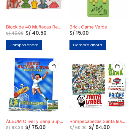
Block de 40 Muñecas Recortables Grande
Brick Game Verde
S/
40.50
S/
15.00
S/
45.00
Compra ahora
Compra ahora
ÁLBUM Oliver y Benji SuperCampeones en Tapa Dura
Rompecabezas Santa Isabel Modelo Playa
S/
75.00
S/
54.00
S/
83.33
S/
60.00