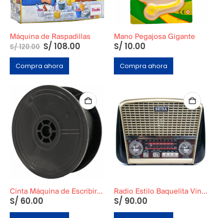
Máquina de Raspadillas
Mano Pegajosa Gigante
S/
108.00
S/
10.00
S/
120.00
Compra ahora
Compra ahora
Cinta Máquina de Escribir 5 metros
Radio Estilo Baquelita Vintage Dorado
S/
60.00
S/
90.00