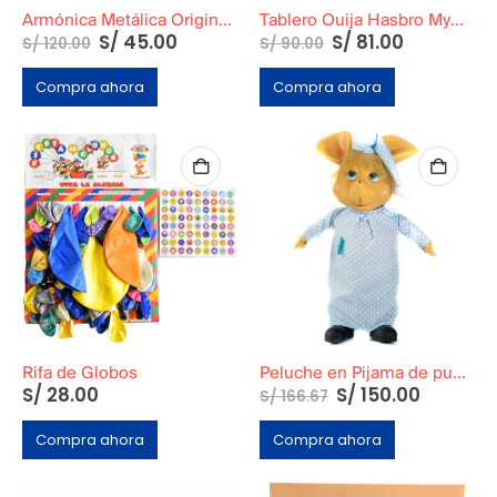
Armónica Metálica Original Funcional Marca Blessing 1950
Tablero Ouija Hasbro Mystifying Oracle
El
El
S/
45.00
S/
81.00
S/
120.00
S/
90.00
precio
precio
original
actual
Compra ahora
Compra ahora
era:
es:
S/ 120.00.
S/ 45.00.
Rifa de Globos
Peluche en Pijama de puntos
S/
28.00
S/
150.00
S/
166.67
Compra ahora
Compra ahora