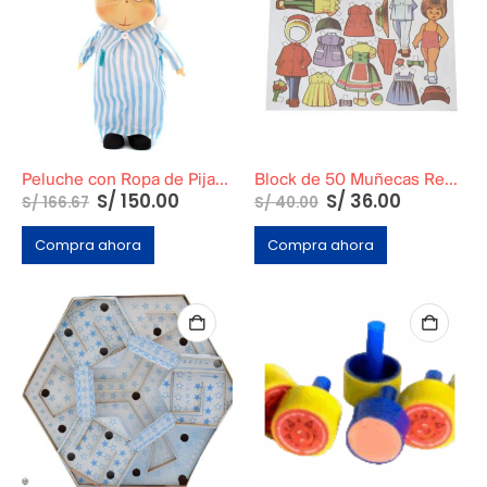
Peluche con Ropa de Pijama de rayas
Block de 50 Muñecas Recortables Pequeñas
S/
150.00
S/
36.00
S/
166.67
S/
40.00
Compra ahora
Compra ahora