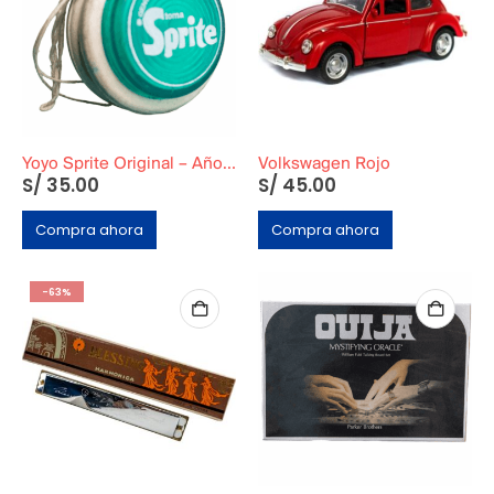
Yoyo Sprite Original – Años 80
Volkswagen Rojo
S/
35.00
S/
45.00
Compra ahora
Compra ahora
-63%