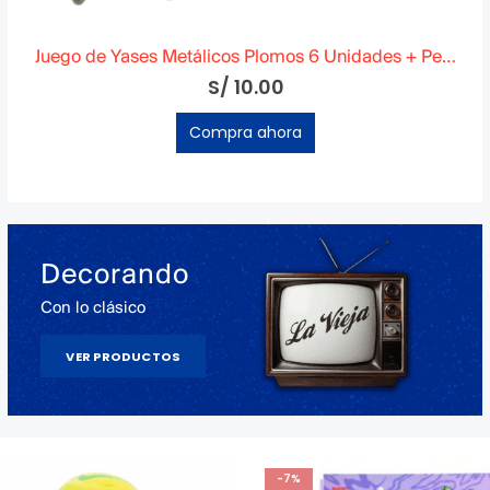
ge
Muñeca Sonricita | Vintage
Juego de Yases Metálicos Plomos 6 Unidades + Pelota de Goma (En Bolsita Lista para Regalar)
S/
10.00
S/
150.00
Compra ahora
Compra ahora
Decorando
Con lo clásico
VER PRODUCTOS
-7%