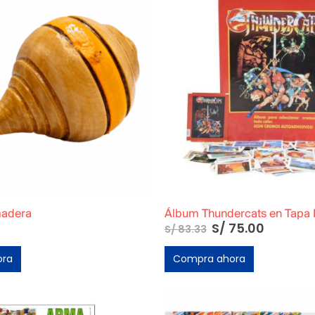
madera
Álbum Thundercats en Tapa
S/
75.00
S/
83.33
ora
Compra ahora