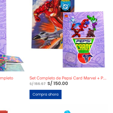
ompleto
Set Completo de Pepsi Card Marvel + Pepsi Card DC + Micas + Todas las cards
S/
150.00
S/
166.67
Compra ahora