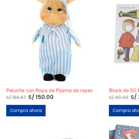
Peluche con Ropa de Pijama de rayas
S/
150.00
S/
S/
166.67
S/
40.00
Compra ahora
Compra ah