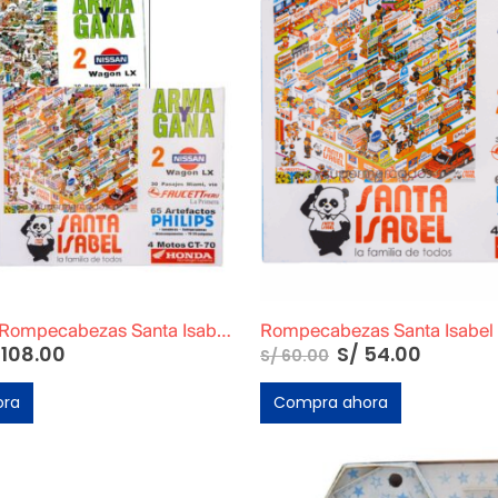
Pack de Dos Rompecabezas Santa Isabel Modelo Supermercado + Modelo Playa
108.00
S/
54.00
S/
60.00
ora
Compra ahora