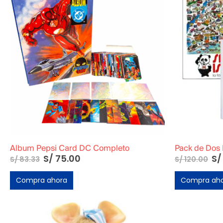
Album Pepsi Card DC Completo
S/
75.00
S/
S/
83.33
S/
120.00
Compra ahora
Compra ah