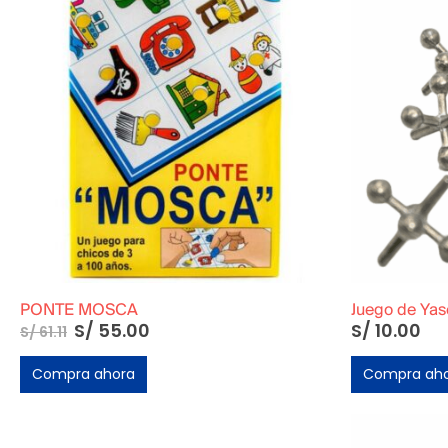
PONTE MOSCA
S/
55.00
S/
10.00
S/
61.11
Compra ahora
Compra ah