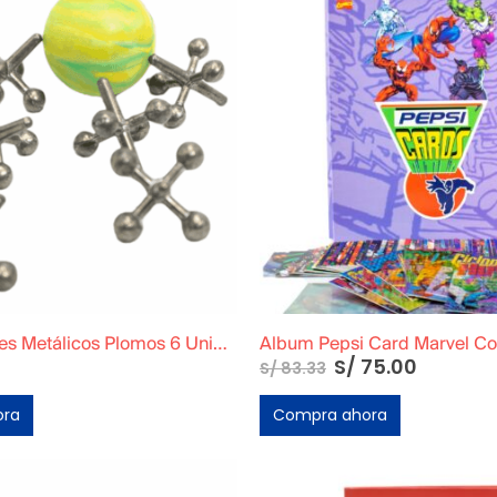
Juego de Yases Metálicos Plomos 6 Unidades + Pelota de Goma (En Bolsita Lista para Regalar)
Album Pepsi Card Marvel C
S/
75.00
S/
83.33
ora
Compra ahora