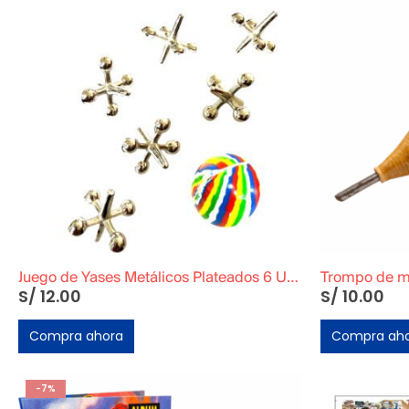
Juego de Yases Metálicos Plateados 6 Unidades + Pelota de Goma (En Bolsita Lista para Regalar)
Trompo de 
S/
12.00
S/
10.00
Compra ahora
Compra ah
-7%