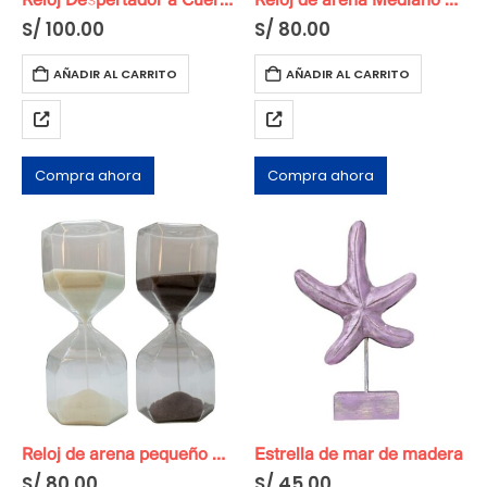
Reloj Despertador a Cuerda Original
Reloj de arena Mediano Triangular
S/
100.00
S/
80.00
AÑADIR AL CARRITO
AÑADIR AL CARRITO
Compra ahora
Compra ahora
Reloj de arena pequeño Hexagonal
Estrella de mar de madera
S/
80.00
S/
45.00