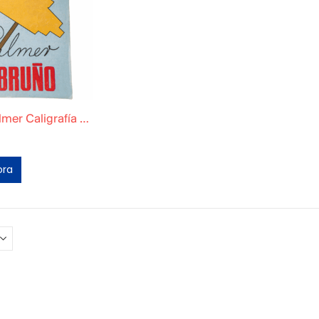
Cuaderno Palmer Caligrafía Original Tomo 3
ora