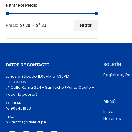
Filtrar Por Precio
Precio:
S/ 20
—
S/ 30
Filtrar
Precio
Precio
mínimo
máximo
BOLETÍN
DATOS DE CONTACTO
Regístrate, De
Lunes a Sábado 11:00AM a 7:30PM
DIRECCIÓN:
📍 Calle Roma 324 - San Isidro (Punto Oculto -
Tocar la puerta)
MENÚ
CELULAR:
📞 903431983
Inicio
EMAIL:
Nosotros
📧 ventas@lavieja.pe