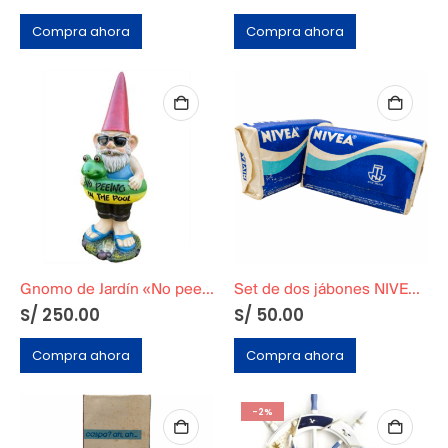
Compra ahora
Compra ahora
Gnomo de Jardín «No peeing in the pool»
Set de dos jábones NIVEA Años 90 Originales Sin uso
S/
250.00
S/
50.00
Compra ahora
Compra ahora
-2%