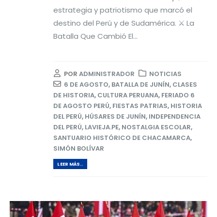
estrategia y patriotismo que marcó el
destino del Perú y de Sudamérica. ⚔️ La
Batalla Que Cambió El...
POR
ADMINISTRADOR
NOTICIAS
6 DE AGOSTO
,
BATALLA DE JUNÍN
,
CLASES
DE HISTORIA
,
CULTURA PERUANA
,
FERIADO 6
DE AGOSTO PERÚ
,
FIESTAS PATRIAS
,
HISTORIA
DEL PERÚ
,
HÚSARES DE JUNÍN
,
INDEPENDENCIA
DEL PERÚ
,
LAVIEJA.PE
,
NOSTALGIA ESCOLAR
,
SANTUARIO HISTÓRICO DE CHACAMARCA
,
SIMÓN BOLÍVAR
LEER MÁS..