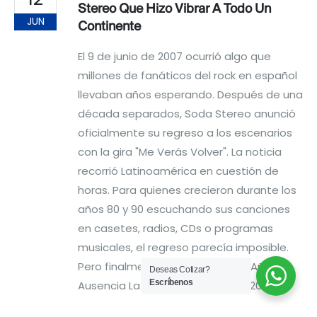
Stereo Que Hizo Vibrar A Todo Un
JUN
Continente
El 9 de junio de 2007 ocurrió algo que
millones de fanáticos del rock en español
llevaban años esperando. Después de una
década separados, Soda Stereo anunció
oficialmente su regreso a los escenarios
con la gira "Me Verás Volver". La noticia
recorrió Latinoamérica en cuestión de
horas. Para quienes crecieron durante los
años 80 y 90 escuchando sus canciones
en casetes, radios, CDs o programas
musicales, el regreso parecía imposible.
Pero finalmente sucedió. 🎸 Diez Años De
Deseas Cotizar?
Escríbenos
Ausencia La historia comenzó el 20 de...