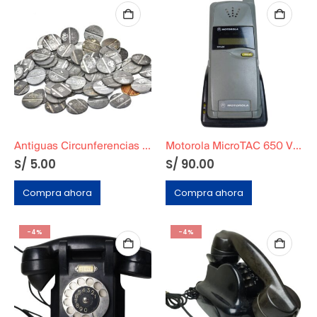
Antiguas Circunferencias Metálicas Originales Rin
Motorola MicroTAC 650 Vintage – Celular Flip Phone con Base de Carga Decorativo
S/
5.00
S/
90.00
Compra ahora
Compra ahora
-4%
-4%