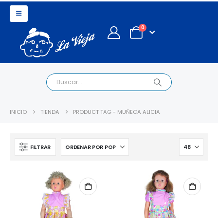
0
INICIO
TIENDA
PRODUCT TAG -
MUÑECA ALICIA
FILTRAR