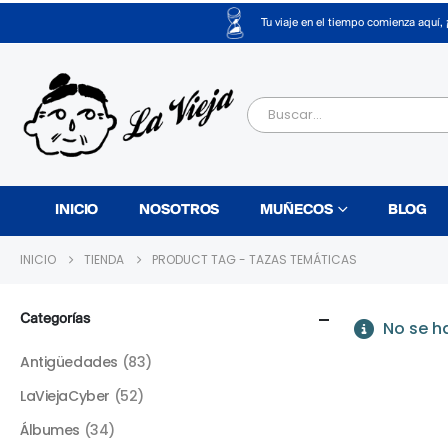
Tu viaje en el tiempo comienza aquí, 
INICIO
NOSOTROS
MUÑECOS
BLOG
INICIO
TIENDA
PRODUCT TAG -
TAZAS TEMÁTICAS
Categorías
No se h
Antigüedades
(83)
LaViejaCyber
(52)
Álbumes
(34)