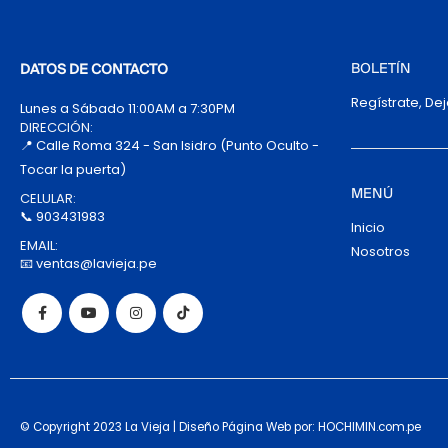
BOLETÍN
DATOS DE CONTACTO
Regístrate, De
Lunes a Sábado 11:00AM a 7:30PM
DIRECCIÓN:
📍 Calle Roma 324 - San Isidro (Punto Oculto -
Tocar la puerta)
MENÚ
CELULAR:
📞 903431983
Inicio
EMAIL:
Nosotros
📧 ventas@lavieja.pe
© Copyright 2023 La Vieja | Diseño Página Web por: HOCHIMIN.com.pe