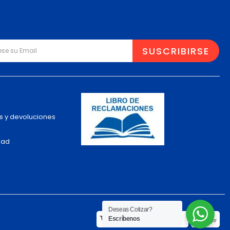
s y devoluciones
dad
Deseas Cotizar?
Escríbenos