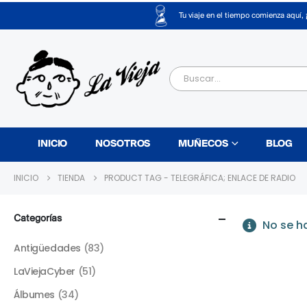
Tu viaje en el tiempo comienza aquí, 
INICIO
NOSOTROS
MUÑECOS
BLOG
INICIO
TIENDA
PRODUCT TAG -
TELEGRÁFICA; ENLACE DE RADIO
Categorías
No se h
Antigüedades
(83)
LaViejaCyber
(51)
Álbumes
(34)