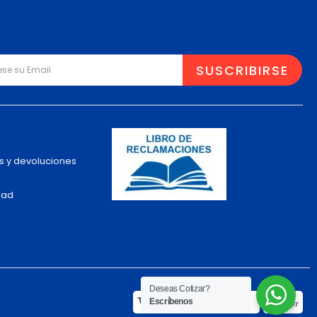
s y devoluciones
dad
Deseas Cotizar?
Escríbenos