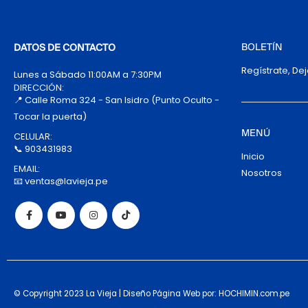
BOLETÍN
DATOS DE CONTACTO
Regístrate, De
Lunes a Sábado 11:00AM a 7:30PM
DIRECCIÓN:
📍 Calle Roma 324 - San Isidro (Punto Oculto -
Tocar la puerta)
MENÚ
CELULAR:
📞 903431983
Inicio
EMAIL:
Nosotros
📧 ventas@lavieja.pe
© Copyright 2023 La Vieja | Diseño Página Web por: HOCHIMIN.com.pe