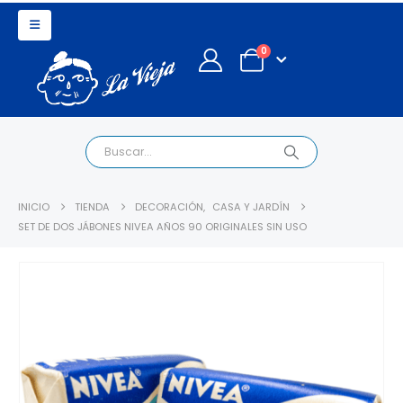
0
INICIO
TIENDA
DECORACIÓN
,
CASA Y JARDÍN
SET DE DOS JÁBONES NIVEA AÑOS 90 ORIGINALES SIN USO