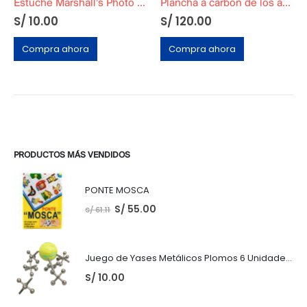
Estuche Marshall’s Photo Oil
Plancha a carbón de los años 50 Color Negro
S/
10.00
S/
120.00
Compra ahora
Compra ahora
PRODUCTOS MÁS VENDIDOS
PONTE MOSCA
S/
55.00
S/
61.11
Juego de Yases Metálicos Plomos 6 Unidades + Pelota de Goma (En Bolsita Lista para Regalar)
S/
10.00