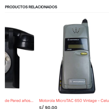
PRODUCTOS RELACIONADOS
Motorola MicroTAC 650 Vintage – Celular Flip Phone con Base de Carga Decorativo
Mini Estante
S/
90.00
S/
40.00