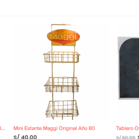
 Maggi Original Año 80
Tablero Ouija Hasbro Mystify
S/
81.00
S/
90.00