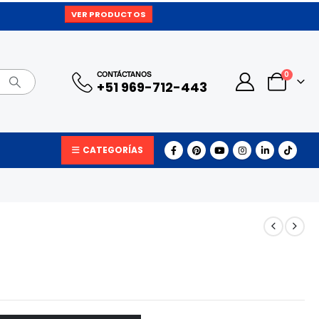
VER PRODUCTOS
0
CONTÁCTANOS
+51 969-712-443
CATEGORÍAS