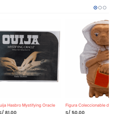
ing Oracle
Figura Coleccionable de E.T el extraterrestre »Cubierto con Manta»
S/
50.00