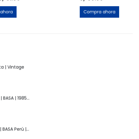
Compra ahora
a | Vintage
Muñeca Raquel | BASA | 1985 | Vintage
Muñeca Pelusa | BASA Perú | Años 80 | Original