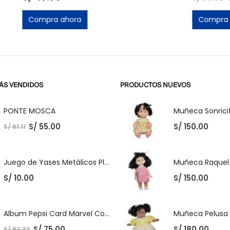
ora
Compra ahora
ÁS VENDIDOS
PRODUCTOS NUEVOS
PONTE MOSCA
Muñeca Sonricit
S/
55.00
S/
150.00
S/
61.11
Juego de Yases Metálicos Plomos 6 Unidades + Pelota de Goma (En Bolsita Lista para Regalar)
S/
10.00
S/
150.00
Album Pepsi Card Marvel Completo
S/
75.00
S/
180.00
S/
83.33