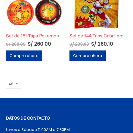
Set de 151 Taps Pokemon
Set de 144 Taps Caballeros del Zodiaco
S/
260.00
S/
260.10
S/
288.89
S/
289.00
Compra ahora
Compra ahora
DATOS DE CONTACTO
Lunes a Sábado 11:00AM a 7:30PM