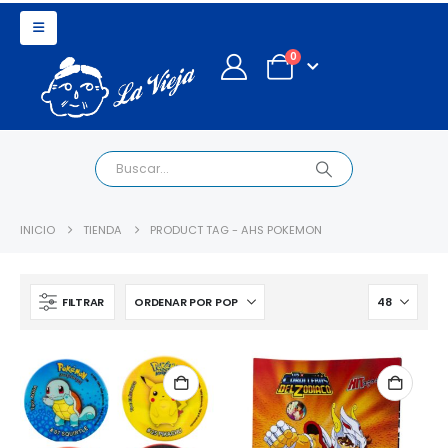
0
INICIO
TIENDA
PRODUCT TAG -
AHS POKEMON
FILTRAR