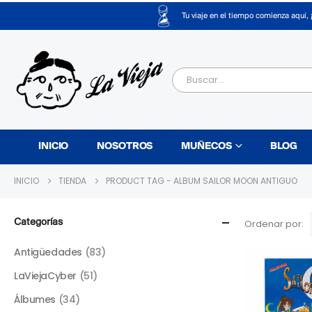
Tu viaje en el tiempo comienza aquí, 
INICIO
NOSOTROS
MUÑECOS
BLOG
INICIO
TIENDA
PRODUCT TAG -
ALBUM SAILOR MOON ANTIGUO
Categorías
Ordenar por:
Antigüedades
(83)
LaViejaCyber
(51)
Álbumes
(34)