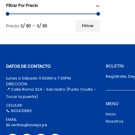
Filtrar Por Precio
Precio:
S/ 80
—
S/ 90
Filtrar
Precio
Precio
mínimo
máximo
BOLETÍN
DATOS DE CONTACTO
Regístrate, De
Lunes a Sábado 11:00AM a 7:30PM
DIRECCIÓN:
📍 Calle Roma 324 - San Isidro (Punto Oculto -
Tocar la puerta)
MENÚ
CELULAR:
📞 903431983
Inicio
EMAIL:
Nosotros
📧 ventas@lavieja.pe