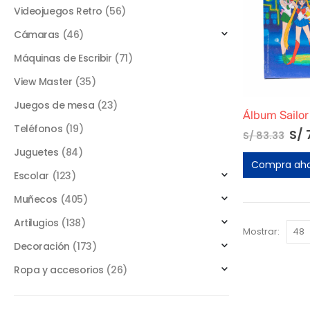
Videojuegos Retro
(56)
Cámaras
(46)
Máquinas de Escribir
(71)
View Master
(35)
Juegos de mesa
(23)
Teléfonos
(19)
S/
S/
83.33
Juguetes
(84)
Compra ah
Escolar
(123)
Muñecos
(405)
Artilugios
(138)
Mostrar:
Decoración
(173)
Ropa y accesorios
(26)