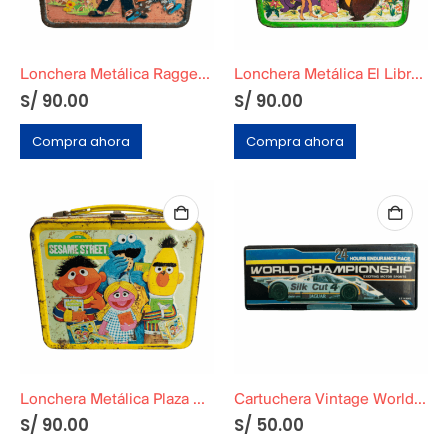
Lonchera Metálica Raggedy Amn and Andy
Lonchera Metálica El Libro de la Selva
S/
90.00
S/
90.00
Compra ahora
Compra ahora
Lonchera Metálica Plaza Sésamo
Cartuchera Vintage World Championship
S/
90.00
S/
50.00