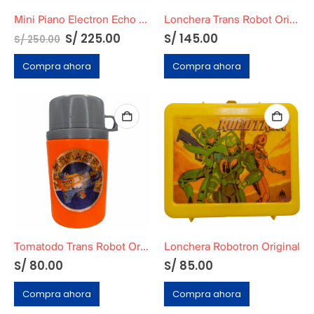
Mini Piano Electron Echo Funcional + Cartuchera
Lonchera Trans Robot Original BASA
S/
225.00
S/
145.00
S/
250.00
Compra ahora
Compra ahora
Tomatodo Trans Robot Original
Lonchera Robotron Original
S/
80.00
S/
85.00
Compra ahora
Compra ahora