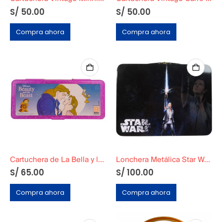
S/
50.00
S/
50.00
Compra ahora
Compra ahora
Cartuchera de La Bella y la Bestia Marca BASA
Lonchera Metálica Star Wars The Last Jedi Original
S/
65.00
S/
100.00
Compra ahora
Compra ahora