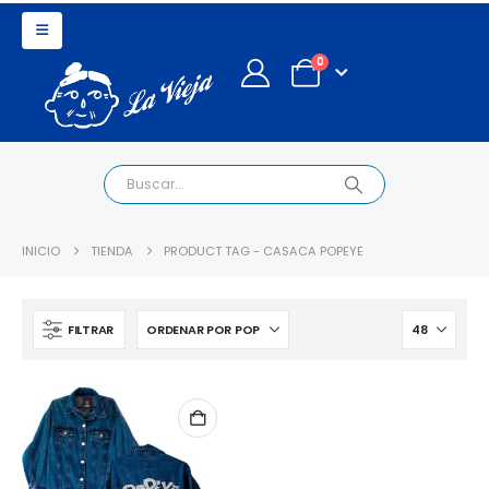
0
INICIO
TIENDA
PRODUCT TAG -
CASACA POPEYE
FILTRAR