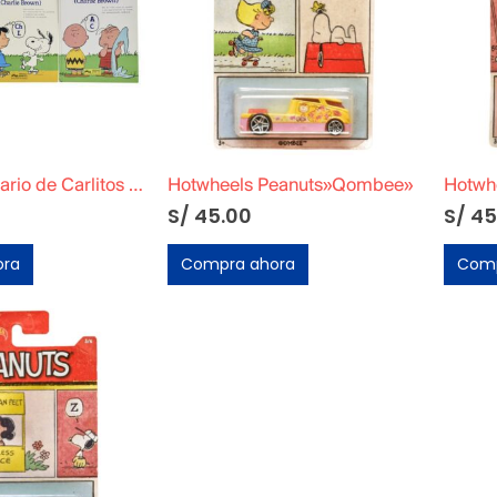
Gran Diccionario de Carlitos (Charlie Brown)
Hotwheels Peanuts»Qombee»
Hotwh
S/
45.00
S/
45
ora
Compra ahora
Comp