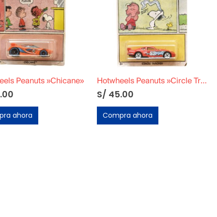
eels Peanuts »Chicane»
Hotwheels Peanuts »Circle Tracker»
.00
S/
45.00
ra ahora
Compra ahora