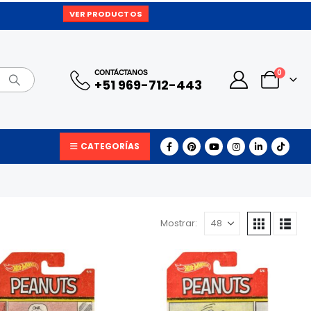
VER PRODUCTOS
0
CONTÁCTANOS
+51 969-712-443
CATEGORÍAS
Mostrar: