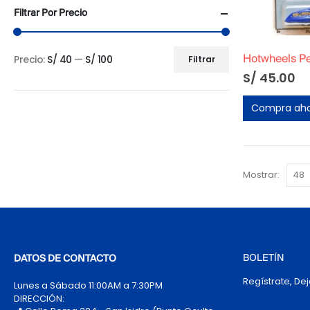
Filtrar Por Precio
Precio:
S/ 40
—
S/ 100
Filtrar
Precio
Precio
S/
45.00
mínimo
máximo
Compra ah
Mostrar:
BOLETÍN
DATOS DE CONTACTO
Regístrate, De
Lunes a Sábado 11:00AM a 7:30PM
DIRECCIÓN: