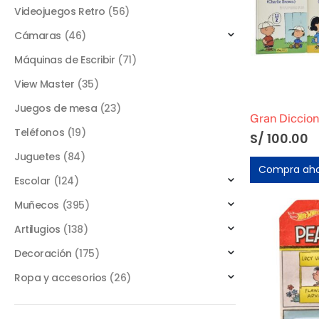
Videojuegos Retro
(56)
Cámaras
(46)
Máquinas de Escribir
(71)
View Master
(35)
Juegos de mesa
(23)
Teléfonos
(19)
S/
100.00
Juguetes
(84)
Compra ah
Escolar
(124)
Muñecos
(395)
Artilugios
(138)
Decoración
(175)
Ropa y accesorios
(26)