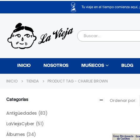
Tu viaje en el tiempo comienza aquí, 
INICIO
NOSOTROS
MUÑECOS
BLOG
INICIO
TIENDA
PRODUCT TAG -
CHARLIE BROWN
Categorías
Ordenar por:
Antigüedades
(83)
LaViejaCyber
(51)
Álbumes
(34)