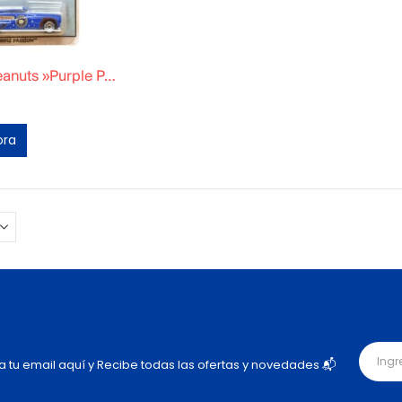
Hotwheels Peanuts »Purple Passion»
ora
ja tu email aquí y Recibe todas las ofertas y novedades 📬