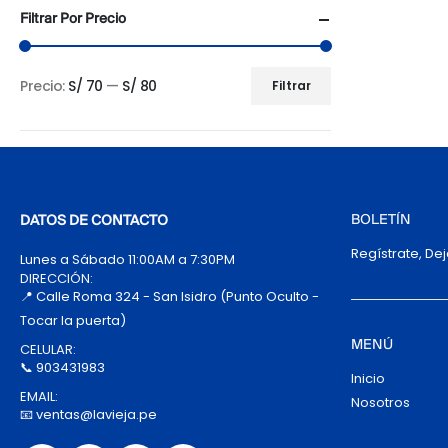
Filtrar Por Precio
Precio:
S/ 70
—
S/ 80
Filtrar
Precio
Precio
mínimo
máximo
BOLETÍN
DATOS DE CONTACTO
Regístrate, De
Lunes a Sábado 11:00AM a 7:30PM
DIRECCIÓN:
📍 Calle Roma 324 - San Isidro (Punto Oculto -
Tocar la puerta)
MENÚ
CELULAR:
📞 903431983
Inicio
EMAIL:
Nosotros
📧 ventas@lavieja.pe