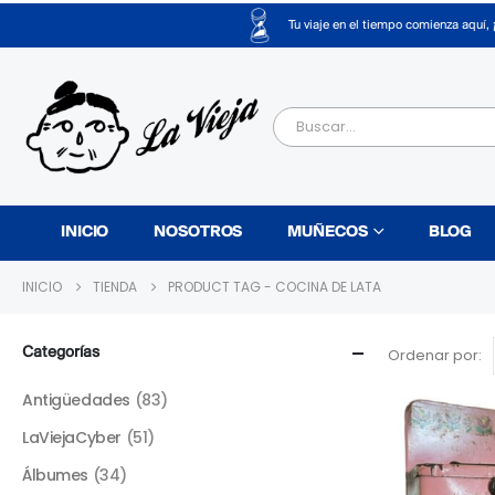
Tu viaje en el tiempo comienza aquí, 
INICIO
NOSOTROS
MUÑECOS
BLOG
INICIO
TIENDA
PRODUCT TAG -
COCINA DE LATA
Categorías
Ordenar por:
Antigüedades
(83)
LaViejaCyber
(51)
Álbumes
(34)