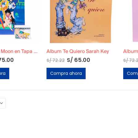
Álbum Sailor Moon en Tapa Dura
Album Te Quiero Sarah Key
Album 
75.00
S/
65.00
S/
72.22
S/
72.
ora
Compra ahora
Comp