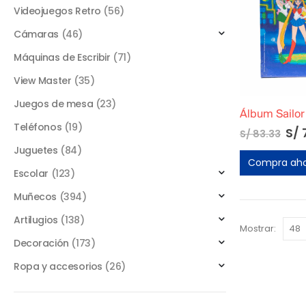
Videojuegos Retro
(56)
Cámaras
(46)
Máquinas de Escribir
(71)
View Master
(35)
Juegos de mesa
(23)
Teléfonos
(19)
S/
S/
83.33
Juguetes
(84)
Compra ah
Escolar
(123)
Muñecos
(394)
Artilugios
(138)
Mostrar:
Decoración
(173)
Ropa y accesorios
(26)