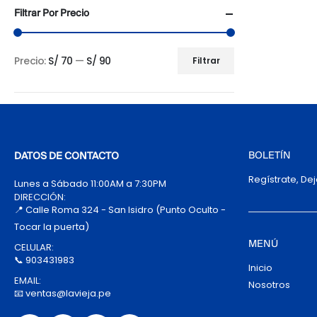
Filtrar Por Precio
Precio:
S/ 70
—
S/ 90
Filtrar
Precio
Precio
mínimo
máximo
BOLETÍN
DATOS DE CONTACTO
Regístrate, De
Lunes a Sábado 11:00AM a 7:30PM
DIRECCIÓN:
📍 Calle Roma 324 - San Isidro (Punto Oculto -
Tocar la puerta)
MENÚ
CELULAR:
📞 903431983
Inicio
EMAIL:
Nosotros
📧 ventas@lavieja.pe