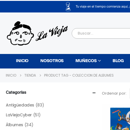
Tu viaje en el tiempo comienza aquí, 
INICIO
NOSOTROS
MUÑECOS
BLOG
INICIO
TIENDA
PRODUCT TAG -
COLECCION DE ALBUMES
Categorías
Ordenar por:
Antigüedades
(83)
LaViejaCyber
(51)
Álbumes
(34)