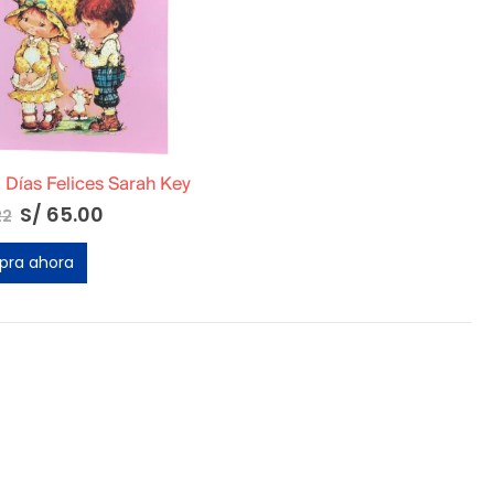
Días Felices Sarah Key
S/
65.00
22
ra ahora