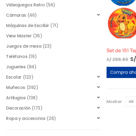
Videojuegos Retro
(56)
Cámaras
(46)
Máquinas de Escribir
(71)
View Master
(35)
Juegos de mesa
(23)
Set de 151 T
Teléfonos
(19)
S
S/
288.89
Juguetes
(84)
Compra ah
Escolar
(123)
Muñecos
(392)
Artilugios
(138)
Mostrar:
Decoración
(173)
Ropa y accesorios
(26)