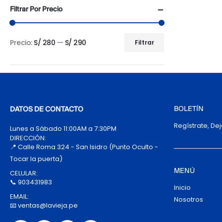
Filtrar Por Precio
Precio:
S/ 280
—
S/ 290
Filtrar
Precio
Precio
mínimo
máximo
BOLETÍN
DATOS DE CONTACTO
Regístrate, De
Lunes a Sábado 11:00AM a 7:30PM
DIRECCIÓN:
📍 Calle Roma 324 - San Isidro (Punto Oculto -
Tocar la puerta)
MENÚ
CELULAR:
📞 903431983
Inicio
EMAIL:
Nosotros
📧 ventas@lavieja.pe