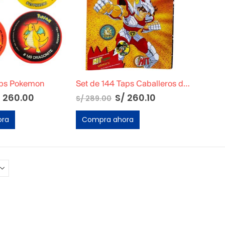
aps Pokemon
Set de 144 Taps Caballeros del Zodiaco
/
260.00
S/
260.10
S/
289.00
ora
Compra ahora