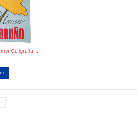
Cuaderno Palmer Caligrafía Original Tomo 3
ora