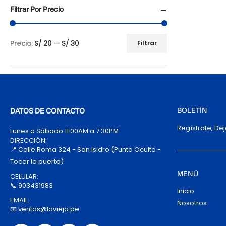
Filtrar Por Precio
Precio:
S/ 20
—
S/ 30
Filtrar
Precio
Precio
mínimo
máximo
BOLETÍN
DATOS DE CONTACTO
Regístrate, De
Lunes a Sábado 11:00AM a 7:30PM
DIRECCIÓN:
📍 Calle Roma 324 - San Isidro (Punto Oculto -
Tocar la puerta)
MENÚ
CELULAR:
📞 903431983
Inicio
EMAIL:
Nosotros
📧 ventas@lavieja.pe