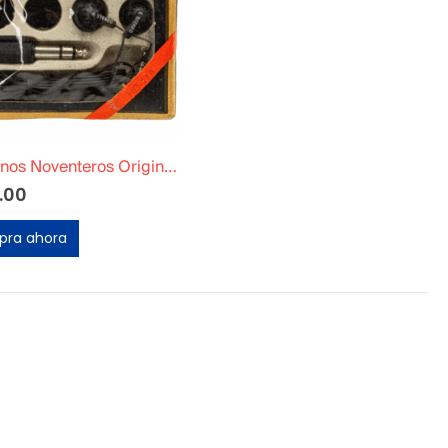
Audífonos Noventeros Originales
.00
ra ahora