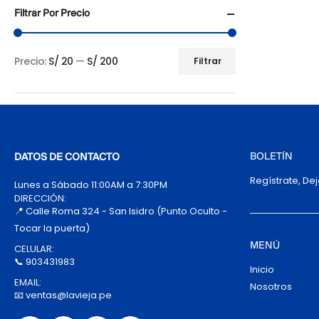
Filtrar Por Precio
Precio:
S/ 20
—
S/ 200
Filtrar
Precio
Precio
mínimo
máximo
BOLETÍN
DATOS DE CONTACTO
Regístrate, De
Lunes a Sábado 11:00AM a 7:30PM
DIRECCIÓN:
📍 Calle Roma 324 - San Isidro (Punto Oculto -
Tocar la puerta)
MENÚ
CELULAR:
📞 903431983
Inicio
EMAIL:
Nosotros
📧 ventas@lavieja.pe