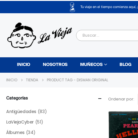
Tu viaje en el tiempo comienza aquí, 
INICIO
NOSOTROS
MUÑECOS
BLOG
INICIO
TIENDA
PRODUCT TAG -
DISMAN ORIGINAL
Categorías
Ordenar por:
Antigüedades
(83)
LaViejaCyber
(51)
Álbumes
(34)