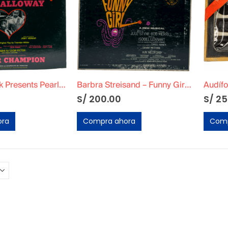
David Merrick Presents Pearl Bailey – Hello, Dolly! – The New Broadway Cast Recording Vinilo
Barbra Streisand – Funny Girl (Original Broadway Cast) Vinilo
S/
200.00
S/
25
ora
Compra ahora
Comp