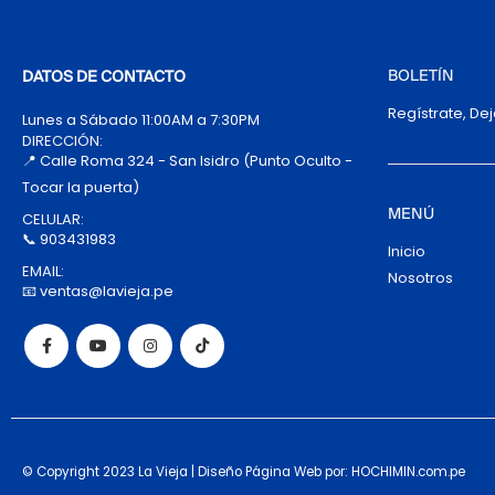
BOLETÍN
DATOS DE CONTACTO
Regístrate, De
Lunes a Sábado 11:00AM a 7:30PM
DIRECCIÓN:
📍 Calle Roma 324 - San Isidro (Punto Oculto -
Tocar la puerta)
MENÚ
CELULAR:
📞 903431983
Inicio
EMAIL:
Nosotros
📧 ventas@lavieja.pe
© Copyright 2023 La Vieja | Diseño Página Web por: HOCHIMIN.com.pe