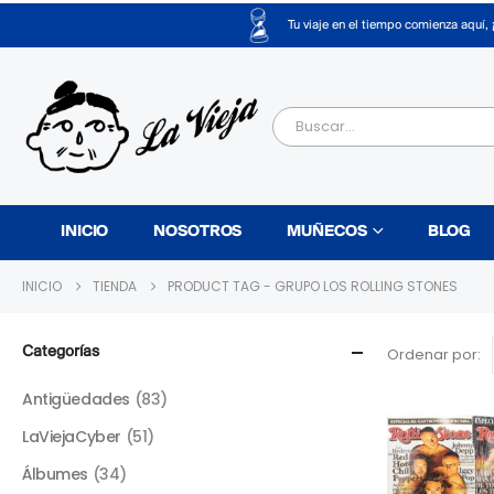
Tu viaje en el tiempo comienza aquí, 
INICIO
NOSOTROS
MUÑECOS
BLOG
INICIO
TIENDA
PRODUCT TAG -
GRUPO LOS ROLLING STONES
Categorías
Ordenar por:
Antigüedades
(83)
LaViejaCyber
(51)
Álbumes
(34)