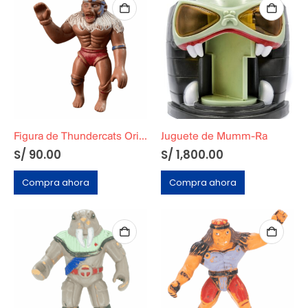
Figura de Thundercats Original Telepix
Juguete de Mumm-Ra
S/
90.00
S/
1,800.00
Compra ahora
Compra ahora