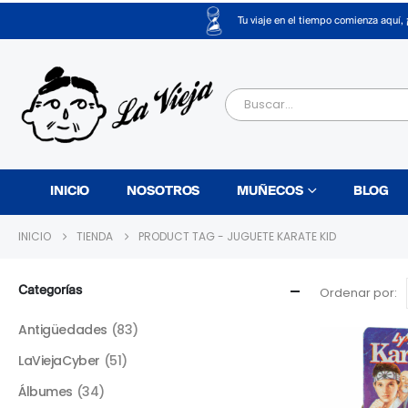
Tu viaje en el tiempo comienza aquí, 
INICIO
NOSOTROS
MUÑECOS
BLOG
INICIO
TIENDA
PRODUCT TAG -
JUGUETE KARATE KID
Categorías
Ordenar por:
Antigüedades
(83)
LaViejaCyber
(51)
Álbumes
(34)