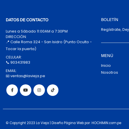
BOLETÍN
DATOS DE CONTACTO
Regístrate, De
Lunes a Sábado 11:00AM a 7:30PM
DIRECCIÓN:
📍 Calle Roma 324 - San Isidro (Punto Oculto -
Tocar la puerta)
MENÚ
CELULAR:
📞 903431983
Inicio
EMAIL:
Nosotros
📧 ventas@lavieja.pe
© Copyright 2023 La Vieja | Diseño Página Web por: HOCHIMIN.com.pe