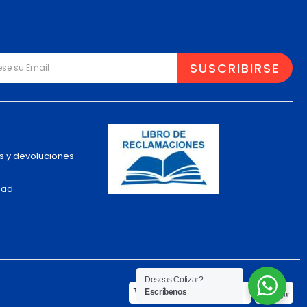
s y devoluciones
dad
Deseas Cotizar?
Escríbenos