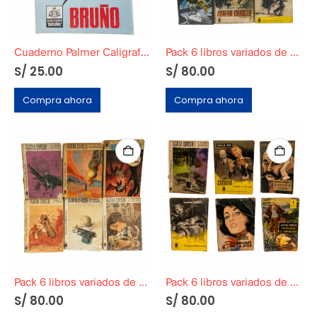
Cuaderno Palmer Caligrafía Original Tomo 3
Pack 6 libros variados de Agatha Christie originales
S/
25.00
S/
80.00
Compra ahora
Compra ahora
Pack 6 libros variados de Agatha Christie originales
Pack 6 libros variados de Agatha Christie originales
S/
80.00
S/
80.00