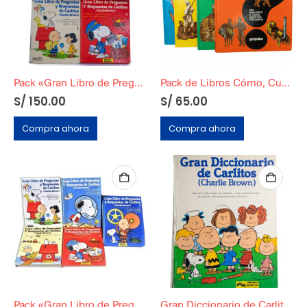
Pack «Gran Libro de Preguntas y Respuestas de Carlitos» Tomos del 1 al 4
Pack de Libros Cómo, Cuando, Dónde, Porque
S/
150.00
S/
65.00
Compra ahora
Compra ahora
Pack «Gran Libro de Preguntas y Respuestas de Carlitos» Tomos del 1 al 5
Gran Diccionario de Carlitos (Charlie Brown)