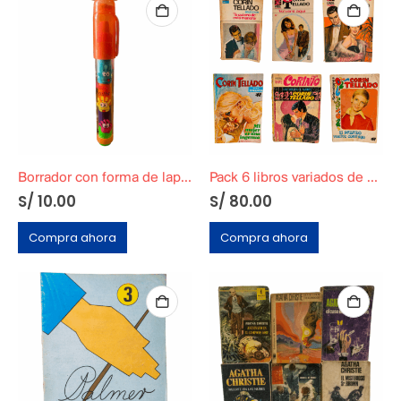
Borrador con forma de lapicero
Pack 6 libros variados de Corina Talledo originales
S/
10.00
S/
80.00
Compra ahora
Compra ahora