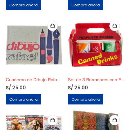
Compra ahora
Compra ahora
Cuaderno de Dibujo Rafael Pequeño
Set de 3 Borradores con Forma de Latas de Gaseosa
S/
25.00
S/
25.00
Compra ahora
Compra ahora