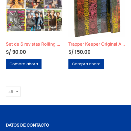
Set de 6 revistas Rolling Stones Originales
Trapper Keeper Original Años 90
S/
90.00
S/
150.00
Compra ahora
Compra ahora
DATOS DE CONTACTO