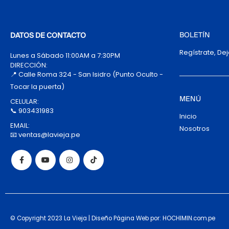
BOLETÍN
DATOS DE CONTACTO
Regístrate, De
Lunes a Sábado 11:00AM a 7:30PM
DIRECCIÓN:
📍 Calle Roma 324 - San Isidro (Punto Oculto -
Tocar la puerta)
MENÚ
CELULAR:
📞 903431983
Inicio
EMAIL:
Nosotros
📧 ventas@lavieja.pe
© Copyright 2023 La Vieja | Diseño Página Web por: HOCHIMIN.com.pe