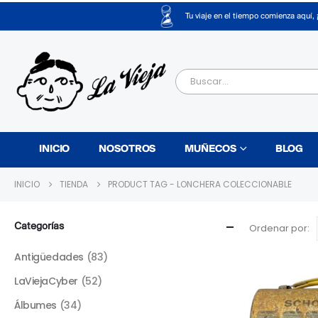
Tu viaje en el tiempo comienza aquí, 
INICIO
NOSOTROS
MUÑECOS
BLOG
INICIO
TIENDA
PRODUCT TAG -
LONCHERA COLECCIONABLE
Categorías
Ordenar por:
Antigüedades
(83)
LaViejaCyber
(52)
Álbumes
(34)