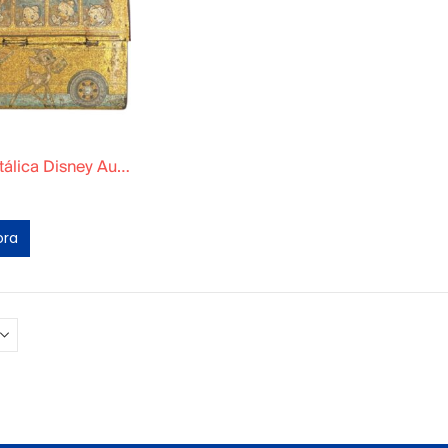
Lonchera Metálica Disney Autobús Escolar
ora