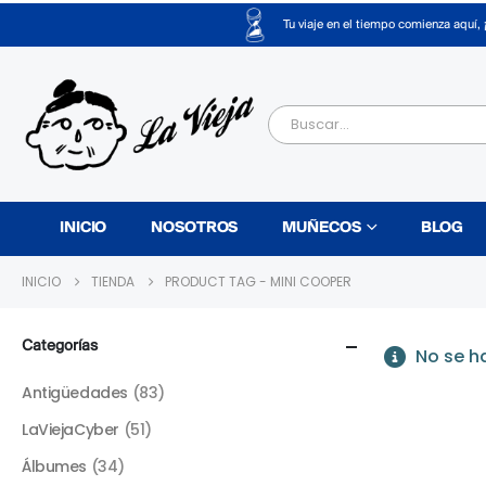
Tu viaje en el tiempo comienza aquí, 
INICIO
NOSOTROS
MUÑECOS
BLOG
INICIO
TIENDA
PRODUCT TAG -
MINI COOPER
Categorías
No se h
Antigüedades
(83)
LaViejaCyber
(51)
Álbumes
(34)