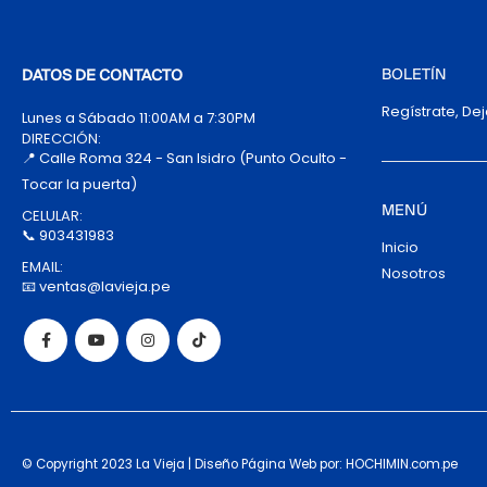
BOLETÍN
DATOS DE CONTACTO
Regístrate, De
Lunes a Sábado 11:00AM a 7:30PM
DIRECCIÓN:
📍 Calle Roma 324 - San Isidro (Punto Oculto -
Tocar la puerta)
MENÚ
CELULAR:
📞 903431983
Inicio
EMAIL:
Nosotros
📧 ventas@lavieja.pe
© Copyright 2023 La Vieja | Diseño Página Web por: HOCHIMIN.com.pe