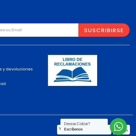
s y devoluciones
dad
Deseas Cotizar?
Escríbenos