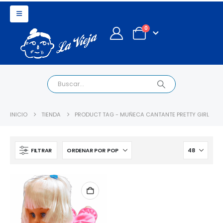
0
INICIO
TIENDA
PRODUCT TAG -
MUÑECA CANTANTE PRETTY GIRL
FILTRAR