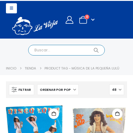
0
INICIO
TIENDA
PRODUCT TAG -
MÚSICA DE LA PEQUEÑA LULÚ
FILTRAR