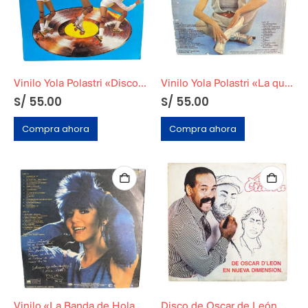
Vinilo Yola Polastri «Disco Yola» (1980)
Vinilo Yola Polastri «La que le canta a los niños» (1981)
S/
55.00
S/
55.00
Compra ahora
Compra ahora
Vinilo «La Banda de Hola Yola» (1984)
Disco de Oscar de León