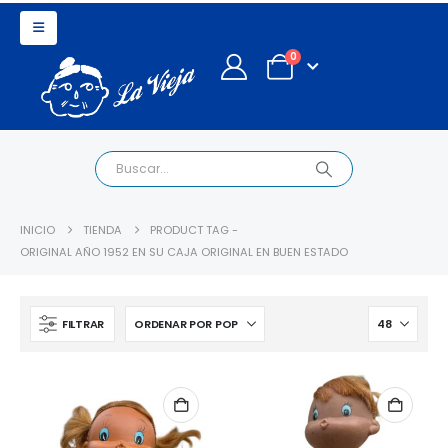
0
INICIO
TIENDA
PRODUCT TAG -
ORIGINAL AÑO 1952 EN SU CAJA ORIGINAL EN BUEN ESTADO
FILTRAR