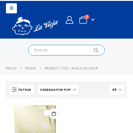
0
INICIO
TIENDA
PRODUCT TAG -
REGLA ESCOALR
FILTRAR