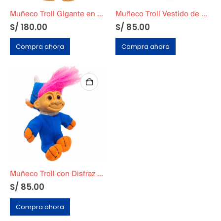
Muñeco Troll Gigante en Ropa de Ski «Born To Ski»
Muñeco Troll Vestido de Rey Mago Navidad
S/
180.00
S/
85.00
Compra ahora
Compra ahora
Muñeco Troll con Disfraz de Dinosaurio
S/
85.00
Compra ahora