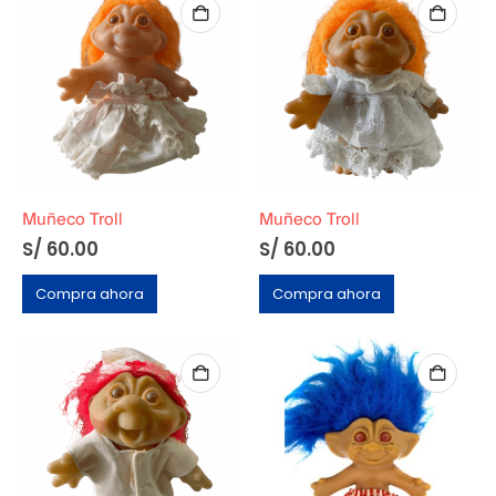
Muñeco Troll
Muñeco Troll
S/
60.00
S/
60.00
Compra ahora
Compra ahora