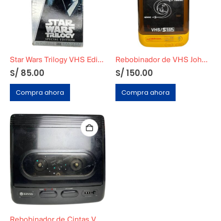
Star Wars Trilogy VHS Edición Especial 1997 Silver WideScreen Edition
Rebobinador de VHS Johnson Speed Winder OK-505 (Año 1990)
S/
85.00
S/
150.00
Compra ahora
Compra ahora
Rebobinador de Cintas VHS Kinyo 2-Way Funcional