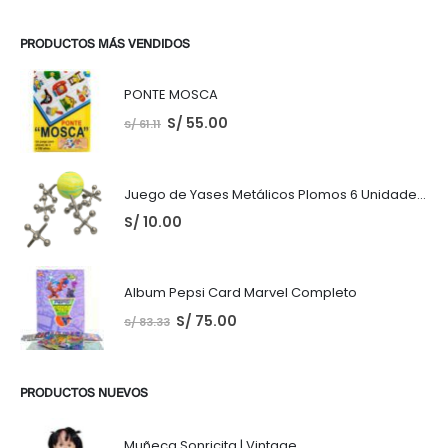
PRODUCTOS MÁS VENDIDOS
PONTE MOSCA
S/
55.00
S/
61.11
Juego de Yases Metálicos Plomos 6 Unidades + Pelota de Goma (En Bolsita Lista para Regalar)
S/
10.00
Album Pepsi Card Marvel Completo
S/
75.00
S/
83.33
PRODUCTOS NUEVOS
Muñeca Sonricita | Vintage