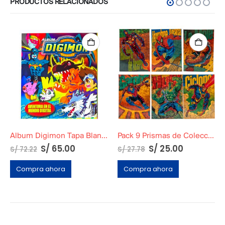
PRODUCTOS RELACIONADOS
Album Digimon Tapa Blanda
Pack 9 Prismas de Colección Marvel Pepsi Cards
S/
65.00
S/
25.00
S/
72.22
S/
27.78
Compra ahora
Compra ahora