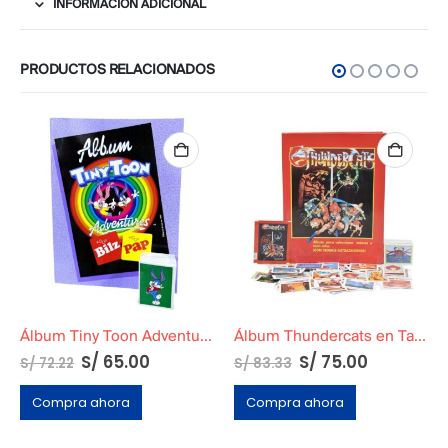
INFORMACIÓN ADICIONAL
PRODUCTOS RELACIONADOS
Álbum Tiny Toon Adventures
Álbum Thundercats en Tapa Dura
S/
65.00
S/
75.00
S/
72.22
S/
83.33
Compra ahora
Compra ahora