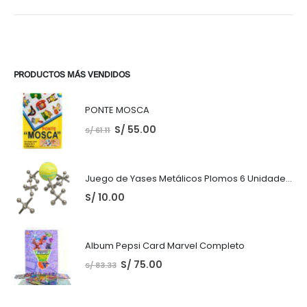
PRODUCTOS MÁS VENDIDOS
PONTE MOSCA
S/
55.00
S/
61.11
Juego de Yases Metálicos Plomos 6 Unidades + Pelota de Goma (En Bolsita Lista para Regalar)
S/
10.00
Album Pepsi Card Marvel Completo
S/
75.00
S/
83.33