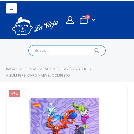
0
INICIO
TIENDA
ÁLBUMES
,
LAVIEJACYBER
ALBUM PEPSI CARD MARVEL COMPLETO
-7%