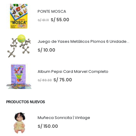
PONTE MOSCA
S/
55.00
S/
61.11
Juego de Yases Metálicos Plomos 6 Unidades + Pelota de Goma (En Bolsita Lista para Regalar)
S/
10.00
Album Pepsi Card Marvel Completo
S/
75.00
S/
83.33
PRODUCTOS NUEVOS
Muñeca Sonricita | Vintage
S/
150.00