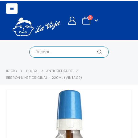
0
INICIO
TIENDA
ANTIGÜEDADES
BIBERÓN NINET ORIGINAL – 220ML (VINTAGE)