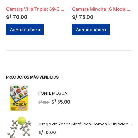
Cámara Vilia Triplet 69-3 Rusa Decorativa
Cámara Minolta 16 Modelo P Negra + Trípode
S/
70.00
S/
75.00
Compra ahora
Compra ahora
PRODUCTOS MÁS VENDIDOS
PONTE MOSCA
S/
55.00
S/
61.11
Juego de Yases Metálicos Plomos 6 Unidades + Pelota de Goma (En Bolsita Lista para Regalar)
S/
10.00