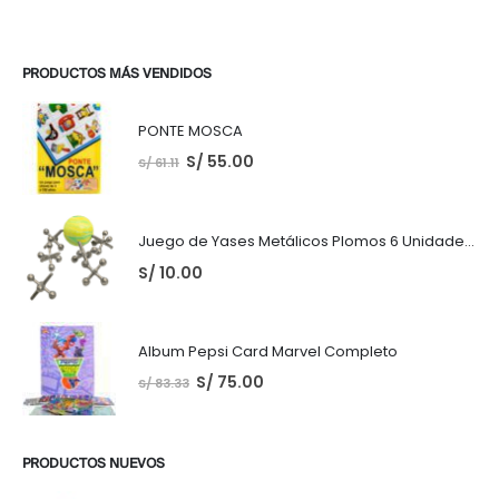
PRODUCTOS MÁS VENDIDOS
PONTE MOSCA
S/
55.00
S/
61.11
Juego de Yases Metálicos Plomos 6 Unidades + Pelota de Goma (En Bolsita Lista para Regalar)
S/
10.00
Album Pepsi Card Marvel Completo
S/
75.00
S/
83.33
PRODUCTOS NUEVOS