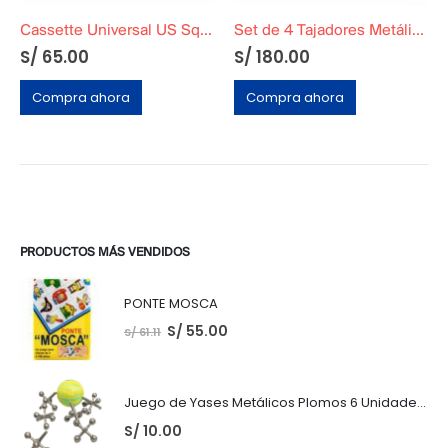
Cassette Universal US Squadron
Set de 4 Tajadores Metálicos Originales
S/
65.00
S/
180.00
Compra ahora
Compra ahora
PRODUCTOS MÁS VENDIDOS
PONTE MOSCA
S/
55.00
S/
61.11
Juego de Yases Metálicos Plomos 6 Unidades + Pelota de Goma (En Bolsita Lista para Regalar)
S/
10.00