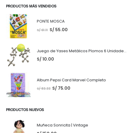
PRODUCTOS MÁS VENDIDOS
PONTE MOSCA
S/
55.00
S/
61.11
Juego de Yases Metálicos Plomos 6 Unidades + Pelota de Goma (En Bolsita Lista para Regalar)
S/
10.00
Album Pepsi Card Marvel Completo
S/
75.00
S/
83.33
PRODUCTOS NUEVOS
Muñeca Sonricita | Vintage