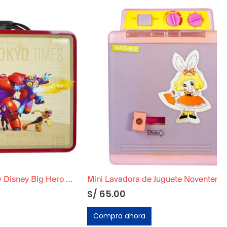
The Tin Box Company Disney Big Hero 6 – Lonchera
Mini Lavadora de Juguete Noventera Original con Caja – Funcional
S/
65.00
Compra ahora