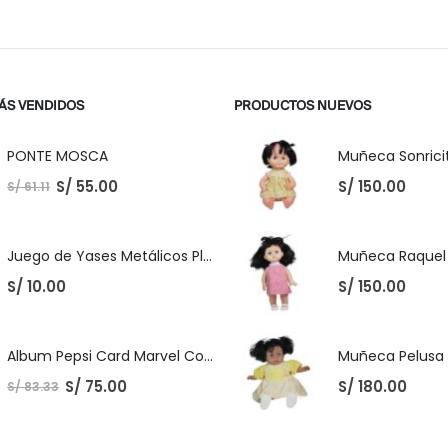
ÁS VENDIDOS
PRODUCTOS NUEVOS
PONTE MOSCA
Muñeca Sonricit
S/
55.00
S/
150.00
S/
61.11
Juego de Yases Metálicos Plomos 6 Unidades + Pelota de Goma (En Bolsita Lista para Regalar)
S/
10.00
S/
150.00
Album Pepsi Card Marvel Completo
S/
75.00
S/
180.00
S/
83.33