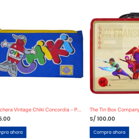
Cartuchera Vintage Chiki Concordia – Publicidad Peruana Años 90
S/
100.00
ora
Compra ahora