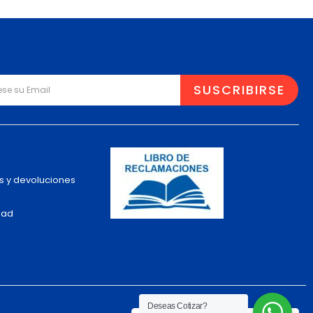
s y devoluciones
dad
Deseas Cotizar?