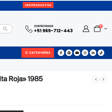
VER PRODUCTOS
0
CONTÁCTANOS
+51 969-712-443
CATEGORÍAS
ita Roja» 1985