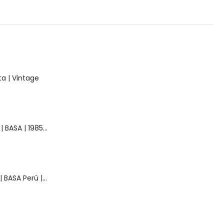
a | Vintage
Muñeca Raquel | BASA | 1985 | Vintage
Muñeca Pelusa | BASA Perú | Años 80 | Original