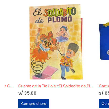
Cuento de la Tía Lola «El Soldadito de Plomo» 1983
S/
35.00
S/
65.00
Compra ahora
Compra ah