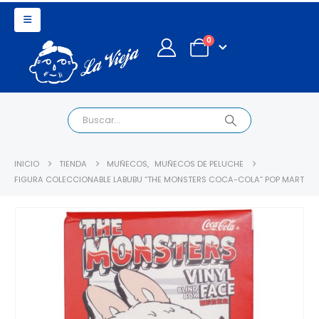
0
INICIO
TIENDA
MUÑECOS
,
MUÑECOS DE PELUCHE
FIGURA COLECCIONABLE LABUBU “THE MONSTERS COCA-COLA” POP MART