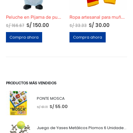
Peluche en Pijama de puntos
Ropa artesanal para muñeco vintage tipo orejón (compatible con Topo Gigio)
S/
150.00
S/
30.00
S/
166.67
S/
33.33
Compra ahora
Compra ahora
PRODUCTOS MÁS VENDIDOS
PONTE MOSCA
S/
55.00
S/
61.11
Juego de Yases Metálicos Plomos 6 Unidades + Pelota de Goma (En Bolsita Lista para Regalar)