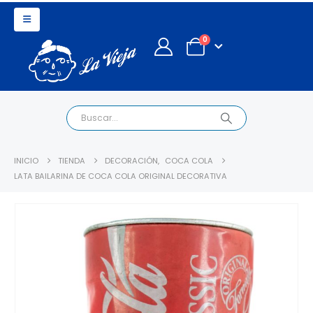
0
INICIO
TIENDA
DECORACIÓN
,
COCA COLA
LATA BAILARINA DE COCA COLA ORIGINAL DECORATIVA