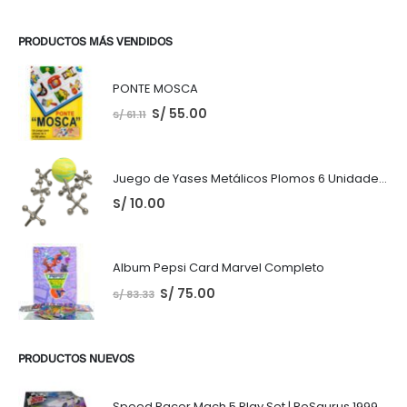
PRODUCTOS MÁS VENDIDOS
PONTE MOSCA
S/
55.00
S/
61.11
Juego de Yases Metálicos Plomos 6 Unidades + Pelota de Goma (En Bolsita Lista para Regalar)
S/
10.00
Album Pepsi Card Marvel Completo
S/
75.00
S/
83.33
PRODUCTOS NUEVOS
Speed Racer Mach 5 Play Set | ReSaurus 1999 | Meteoro