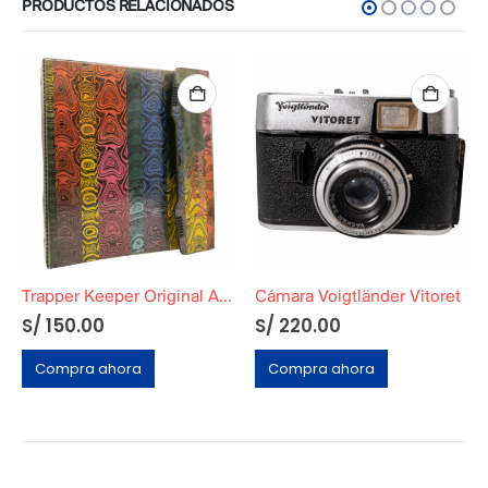
PRODUCTOS RELACIONADOS
Trapper Keeper Original Años 90
Cámara Voigtländer Vitoret
S/
150.00
S/
220.00
o
al
Compra ahora
Compra ahora
.00.