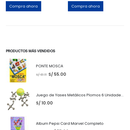
Compra ahora
Compra ahora
PRODUCTOS MÁS VENDIDOS
PONTE MOSCA
S/
55.00
S/
61.11
Juego de Yases Metálicos Plomos 6 Unidades + Pelota de Goma (En Bolsita Lista para Regalar)
S/
10.00
Album Pepsi Card Marvel Completo