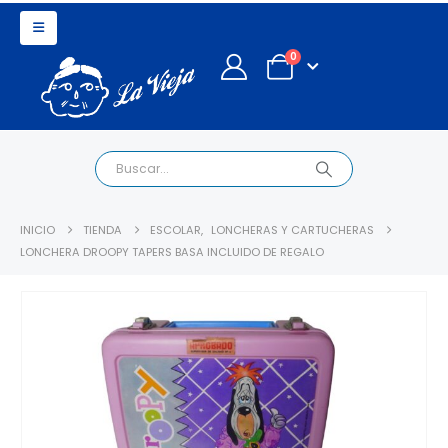
0
INICIO
TIENDA
ESCOLAR
,
LONCHERAS Y CARTUCHERAS
LONCHERA DROOPY TAPERS BASA INCLUIDO DE REGALO