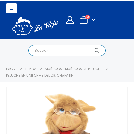
0
INICIO
TIENDA
MUÑECOS
,
MUÑECOS DE PELUCHE
PELUCHE EN UNIFORME DEL DR. CHAPATIN