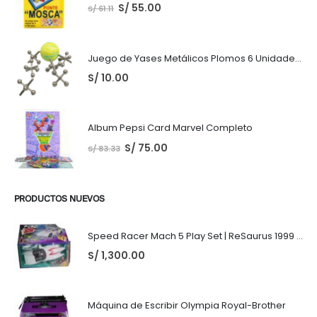
S/
55.00
S/
61.11
Juego de Yases Metálicos Plomos 6 Unidades + Pelota de Goma (En Bolsita Lista para Regalar)
S/
10.00
Album Pepsi Card Marvel Completo
S/
75.00
S/
83.33
PRODUCTOS NUEVOS
Speed Racer Mach 5 Play Set | ReSaurus 1999 | Meteoro
S/
1,300.00
Máquina de Escribir Olympia Royal-Brother