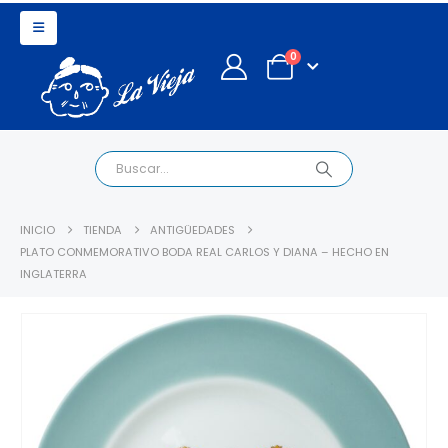
0
INICIO
TIENDA
ANTIGÜEDADES
PLATO CONMEMORATIVO BODA REAL CARLOS Y DIANA – HECHO EN
INGLATERRA