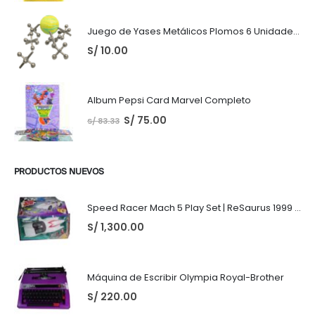
Juego de Yases Metálicos Plomos 6 Unidades + Pelota de Goma (En Bolsita Lista para Regalar)
S/
10.00
Album Pepsi Card Marvel Completo
S/
75.00
S/
83.33
PRODUCTOS NUEVOS
Speed Racer Mach 5 Play Set | ReSaurus 1999 | Meteoro
S/
1,300.00
Máquina de Escribir Olympia Royal-Brother
S/
220.00