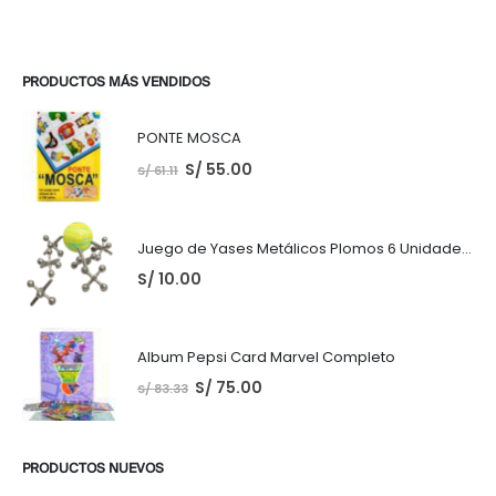
PRODUCTOS MÁS VENDIDOS
PONTE MOSCA
S/
55.00
S/
61.11
Juego de Yases Metálicos Plomos 6 Unidades + Pelota de Goma (En Bolsita Lista para Regalar)
S/
10.00
Album Pepsi Card Marvel Completo
S/
75.00
S/
83.33
PRODUCTOS NUEVOS