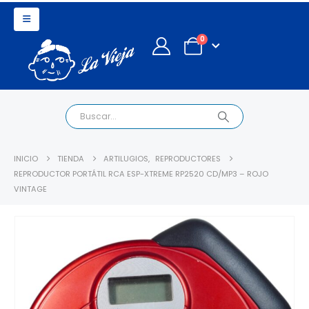
0
INICIO
TIENDA
ARTILUGIOS
,
REPRODUCTORES
REPRODUCTOR PORTÁTIL RCA ESP-XTREME RP2520 CD/MP3 – ROJO
VINTAGE