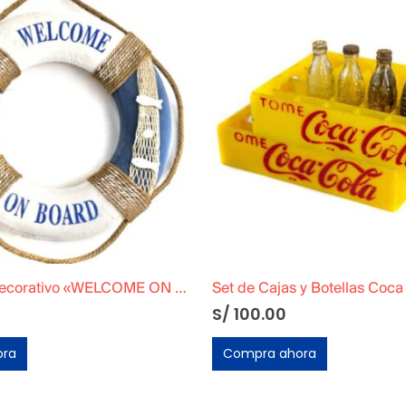
Salvavidas Decorativo «WELCOME ON BOARD»
S/
100.00
ora
Compra ahora