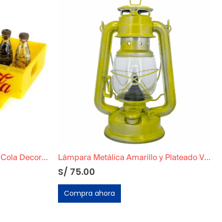
Set de Cajas y Botellas Coca Cola Decorativas
Lámpara Metálica Amarillo y Plateado Vintage
S/
75.00
Compra ahora