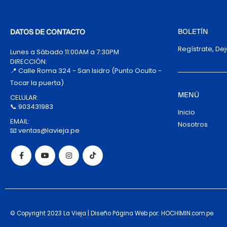
BOLETÍN
DATOS DE CONTACTO
Regístrate, De
Lunes a Sábado 11:00AM a 7:30PM
DIRECCIÓN:
📍 Calle Roma 324 - San Isidro (Punto Oculto -
Tocar la puerta)
MENÚ
CELULAR:
📞 903431983
Inicio
EMAIL:
Nosotros
📧 ventas@lavieja.pe
© Copyright 2023 La Vieja | Diseño Página Web por: HOCHIMIN.com.pe