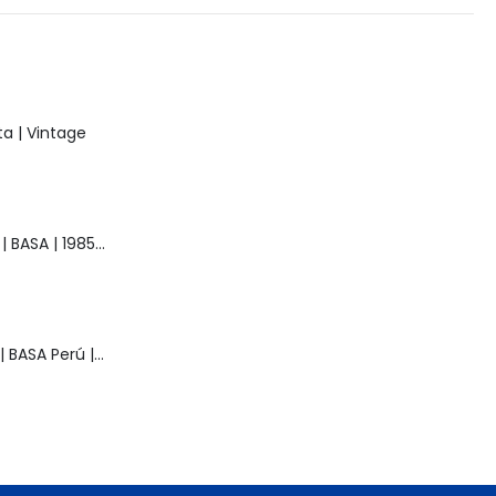
a | Vintage
Muñeca Raquel | BASA | 1985 | Vintage
Muñeca Pelusa | BASA Perú | Años 80 | Original