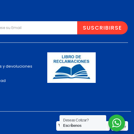
s y devoluciones
dad
Deseas Cotizar?
Escríbenos