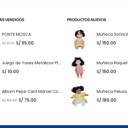
ÁS VENDIDOS
PRODUCTOS NUEVOS
PONTE MOSCA
Muñeca Sonricit
S/
55.00
S/
150.00
S/
61.11
Juego de Yases Metálicos Plomos 6 Unidades + Pelota de Goma (En Bolsita Lista para Regalar)
S/
10.00
S/
150.00
Album Pepsi Card Marvel Completo
S/
75.00
S/
180.00
S/
83.33