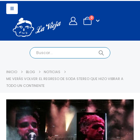
0
INICIO
BLOG
NOTICIAS
ME VERÁS VOLVER: EL REGRESO DE SODA STEREO QUE HIZO VIBRAR A
TODO UN CONTINENTE